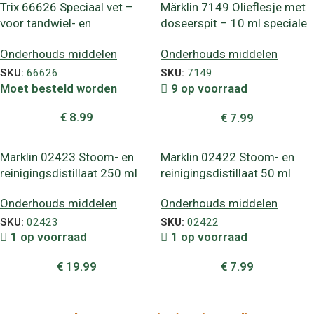
Trix 66626 Speciaal vet –
Märklin 7149 Olieflesje met
voor tandwiel- en
doseerspit – 10 ml speciale
wormwieloverbrengingen
modeltreinolie
Onderhouds middelen
Onderhouds middelen
(13 g)
SKU:
66626
SKU:
7149
Moet besteld worden
9 op voorraad
€
8.99
€
7.99
Marklin 02423 Stoom- en
Marklin 02422 Stoom- en
reinigingsdistillaat 250 ml
reinigingsdistillaat 50 ml
Onderhouds middelen
Onderhouds middelen
SKU:
02423
SKU:
02422
1 op voorraad
1 op voorraad
€
19.99
€
7.99