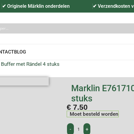
✔ Originele Märklin onderdelen
✔ Verzendkosten v
NTACT
BLOG
Buffer met Rändel 4 stuks
Marklin E761710
stuks
€
7.50
Moet besteld worden
-
+