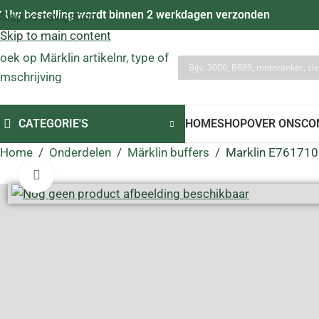
 Uw bestelling wordt binnen 2 werkdagen verzonden
Skip to navigation
Skip to main content
oek op Märklin artikelnr, type of
mschrijving
CATEGORIE'S
HOME
SHOP
OVER ONS
CO
Home
/
Onderdelen
/
Märklin buffers
/
Marklin E761710 
Click to enlarge